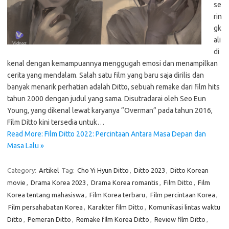
se
rin
gk
ali
di
kenal dengan kemampuannya menggugah emosi dan menampilkan
cerita yang mendalam. Salah satu film yang baru saja dirilis dan
banyak menarik perhatian adalah Ditto, sebuah remake dari film hits
tahun 2000 dengan judul yang sama. Disutradarai oleh Seo Eun
Young, yang dikenal lewat karyanya “Overman” pada tahun 2016,
Film Ditto kini tersedia untuk…
Read More: Film Ditto 2022: Percintaan Antara Masa Depan dan
Masa Lalu »
Category:
Artikel
Tag:
Cho Yi Hyun Ditto
,
Ditto 2023
,
Ditto Korean
movie
,
Drama Korea 2023
,
Drama Korea romantis
,
Film Ditto
,
Film
Korea tentang mahasiswa
,
Film Korea terbaru
,
Film percintaan Korea
,
Film persahabatan Korea
,
Karakter film Ditto
,
Komunikasi lintas waktu
Ditto
,
Pemeran Ditto
,
Remake film Korea Ditto
,
Review film Ditto
,