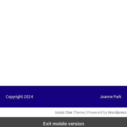
forextrading.my.id
forextimeconverter.my.id
egritud.com
forhelpyou.com
gailhfleming.com
heyimalivemag.com
hyunsunkimhahm.com
ihrm2016.com
illinoistechcon.com
jilliankaulpeterson.com
jlrppatterns.com
johnmgerber.com
Paito HK
Copyright 2024
Joanne Park
Iconic One
Theme | Powered by
Wordpress
Exit mobile version