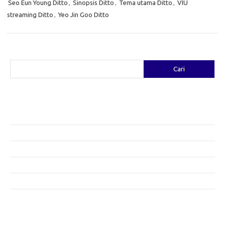
Seo Eun Young Ditto
,
Sinopsis Ditto
,
Tema utama Ditto
,
VIU
streaming Ditto
,
Yeo Jin Goo Ditto
Cari
Cari
Pos-pos Terbaru
Fashion yang Diciptakan oleh Artis: Tren yang Memadukan Seni dan
Gaya
Menggali Kreativitas: Cara Mengubah Pakaian Lama Menjadi Baru
Gaya Bohemian: Menyatu dengan Alam Melalui Fashion
Menjaga Kesehatan Kulit di Musim Dingin: Tips yang Efektif
Bergaya Sehat: Tren Fashion untuk Menunjang Kesehatan Mental
Category