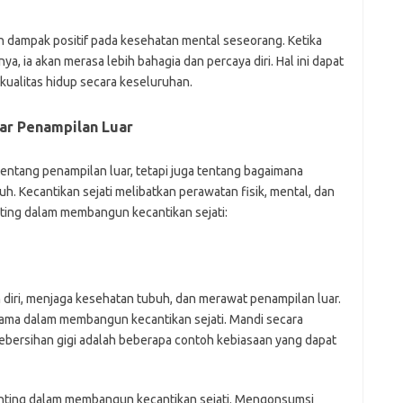
fo
fo
eg
 dampak positif pada kesehatan mental seseorang. Ketika
fo
 ia akan merasa lebih bahagia dan percaya diri. Hal ini dapat
ga
kualitas hidup secara keseluruhan.
h
h
i
dar Penampilan Luar
il
ji
 tentang penampilan luar, tetapi juga tentang bagaimana
jl
j
. Kecantikan sejati melibatkan perawatan fisik, mental, dan
nting dalam membangun kecantikan sejati:
Pai
 diri, menjaga kesehatan tubuh, dan merawat penampilan luar.
tama dalam membangun kecantikan sejati. Mandi secara
ebersihan gigi adalah beberapa contoh kebiasaan yang dapat
penting dalam membangun kecantikan sejati. Mengonsumsi