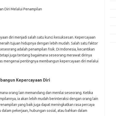
Fas
Gay
Insp
Kec
cayaan diri menjadi salah satu kunci kesuksesan. Kepercayaan
Trav
meraih tujuan hidupnya dengan lebih mudah. Salah satu faktor
eseorang adalah penampilan fisik. Di Indonesia, kecantikan
e
 tetapi juga tentang bagaimana seseorang merawat dirinya
f
has mengenai pentingnya membangun kepercayaan diri melalui
fi
g
h
ho
bangun Kepercayaan Diri
h
ic
im
mana orang lain memandang dan menilai seseorang. Ketika
ja
pilannya, ia akan lebih mudah berinteraksi dengan orang lain
fo
enampilan yang baik juga dapat meningkatkan rasa percaya
fo
itu dalam pekerjaan, hubungan sosial, atau bahkan dalam
fo