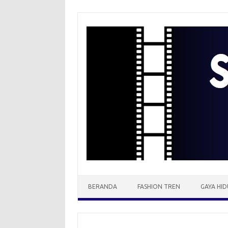
Skip
to
content
BERANDA
FASHION TREN
GAYA HID