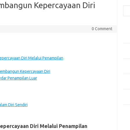
Cari
embangun Kepercayaan Diri
Pos
0 Comment
Fash
Mem
Men
Men
epercayaan Diri Melalui Penampilan
Gay
Fas
embangun Kepercayaan Diri
kedar Penampilan Luar
Men
yang
Ber
Kes
am Diri Sendiri
Ca
epercayaan Diri Melalui Penampilan
Arti