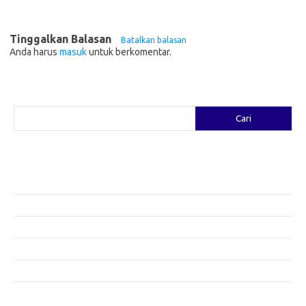
Tinggalkan Balasan
Batalkan balasan
Anda harus
masuk
untuk berkomentar.
Cari
Cari
Pos-pos Terbaru
Fashion yang Diciptakan oleh Artis: Tren yang Memadukan Seni dan
Gaya
Menggali Kreativitas: Cara Mengubah Pakaian Lama Menjadi Baru
Gaya Bohemian: Menyatu dengan Alam Melalui Fashion
Menjaga Kesehatan Kulit di Musim Dingin: Tips yang Efektif
Bergaya Sehat: Tren Fashion untuk Menunjang Kesehatan Mental
Category