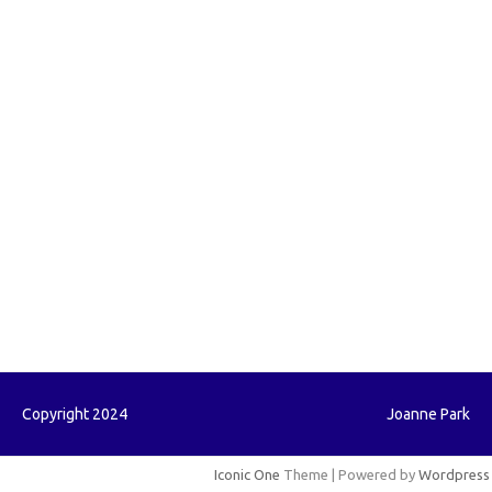
forexlive.my.id
forextradingreviews.my.id
forextrading.my.id
forextimeconverter.my.id
egritud.com
forhelpyou.com
gailhfleming.com
heyimalivemag.com
hyunsunkimhahm.com
ihrm2016.com
illinoistechcon.com
jilliankaulpeterson.com
jlrppatterns.com
johnmgerber.com
Paito HK
Copyright 2024
Joanne Park
Iconic One
Theme | Powered by
Wordpress