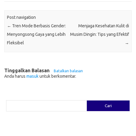
Post navigation
←
Tren Mode Berbasis Gender:
Menjaga Kesehatan Kulit di
Menyongsong Gaya yang Lebih
Musim Dingin: Tips yang Efektif
Fleksibel
→
Tinggalkan Balasan
Batalkan balasan
Anda harus
masuk
untuk berkomentar.
Cari
Cari
Pos-pos Terbaru
Fashion yang Diciptakan oleh Artis: Tren yang Memadukan Seni dan
Gaya