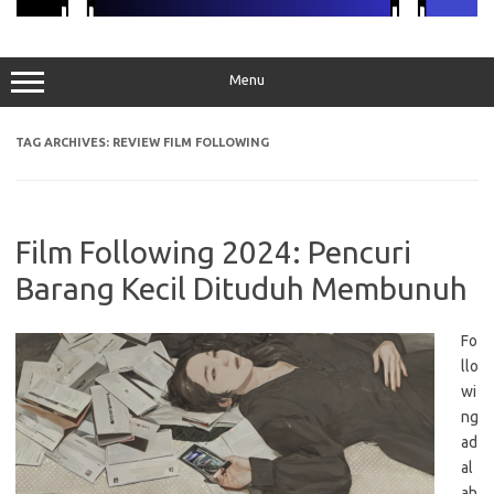
Menu
TAG ARCHIVES:
REVIEW FILM FOLLOWING
Film Following 2024: Pencuri
Barang Kecil Dituduh Membunuh
Fo
llo
wi
ng
ad
al
ah