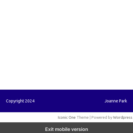
forextrading.my.id
forextimeconverter.my.id
egritud.com
forhelpyou.com
gailhfleming.com
heyimalivemag.com
hyunsunkimhahm.com
ihrm2016.com
illinoistechcon.com
jilliankaulpeterson.com
jlrppatterns.com
johnmgerber.com
Paito HK
Copyright 2024
Joanne Park
Iconic One
Theme | Powered by
Wordpress
Exit mobile version