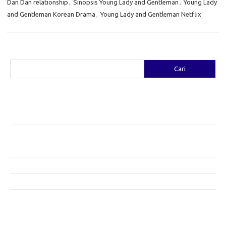
Dan Dan relationship
,
Sinopsis Young Lady and Gentleman
,
Young Lady
and Gentleman Korean Drama
,
Young Lady and Gentleman Netflix
Cari
Cari
Pos-pos Terbaru
Fashion yang Diciptakan oleh Artis: Tren yang Memadukan Seni dan
Gaya
Menggali Kreativitas: Cara Mengubah Pakaian Lama Menjadi Baru
Gaya Bohemian: Menyatu dengan Alam Melalui Fashion
Menjaga Kesehatan Kulit di Musim Dingin: Tips yang Efektif
Bergaya Sehat: Tren Fashion untuk Menunjang Kesehatan Mental
Category