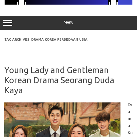
Menu
TAG ARCHIVES:
DRAMA KOREA PERBEDAAN USIA
Young Lady and Gentleman
Korean Drama Seorang Duda
Kaya
Dr
a
m
a
Ko