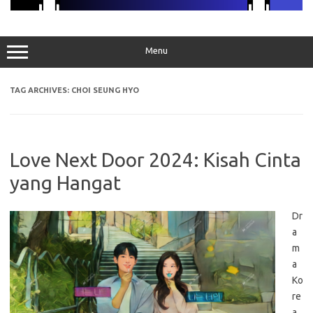
Menu
TAG ARCHIVES:
CHOI SEUNG HYO
Love Next Door 2024: Kisah Cinta
yang Hangat
Dr
a
m
a
Ko
re
a