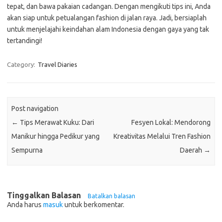
tepat, dan bawa pakaian cadangan. Dengan mengikuti tips ini, Anda
akan siap untuk petualangan fashion di jalan raya. Jadi, bersiaplah
untuk menjelajahi keindahan alam Indonesia dengan gaya yang tak
tertandingi!
Category:
Travel Diaries
Post navigation
←
Tips Merawat Kuku: Dari
Fesyen Lokal: Mendorong
Manikur hingga Pedikur yang
Kreativitas Melalui Tren Fashion
Sempurna
Daerah
→
Tinggalkan Balasan
Batalkan balasan
Anda harus
masuk
untuk berkomentar.