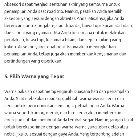
Aksesori dapat menjadi sentuhan akhir yang sempurna untuk
penampilan Anda saat road trip. Namun, pastikan Anda memilih
aksesori yang sesuai dengan aktivitas Anda. Misalnya, jika Anda
berencana untuk berjalan-jalan di pantai, bawa topi, kacamata hitam,
dan sandal yang nyaman. Jika Anda berencana untuk melakukan
pendakian, bawa topi, kacamata hitam, dan sepatu hiking yang
kokoh. Aksesori yang tepat tidak hanya akan meningkatkan
penampilan Anda, tetapi juga akan memberikan kenyamanan dan
perlindungan yang diperlukan.
5. Pilih Warna yang Tepat
Warna pakaian dapat mempengaruhi suasana hati dan penampilan
Anda. Saat melakukan road trip, pilihlah warna-warna cerah dan
ceria untuk mencerminkan semangat petualangan Anda. Warna-
warna seperti kuning, merah, dan biru cerah akan memberikan
energi positif dan membuat Anda terlihat segar. Namun, jangan takut
untuk bereksperimen dengan warna-warna yang lebih gelap atau
netral jika itu sesuai dengan gaya Anda. Yang terpenting adalah