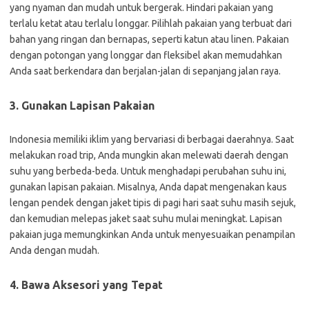
yang nyaman dan mudah untuk bergerak. Hindari pakaian yang
terlalu ketat atau terlalu longgar. Pilihlah pakaian yang terbuat dari
bahan yang ringan dan bernapas, seperti katun atau linen. Pakaian
dengan potongan yang longgar dan fleksibel akan memudahkan
Anda saat berkendara dan berjalan-jalan di sepanjang jalan raya.
3. Gunakan Lapisan Pakaian
Indonesia memiliki iklim yang bervariasi di berbagai daerahnya. Saat
melakukan road trip, Anda mungkin akan melewati daerah dengan
suhu yang berbeda-beda. Untuk menghadapi perubahan suhu ini,
gunakan lapisan pakaian. Misalnya, Anda dapat mengenakan kaus
lengan pendek dengan jaket tipis di pagi hari saat suhu masih sejuk,
dan kemudian melepas jaket saat suhu mulai meningkat. Lapisan
pakaian juga memungkinkan Anda untuk menyesuaikan penampilan
Anda dengan mudah.
4. Bawa Aksesori yang Tepat