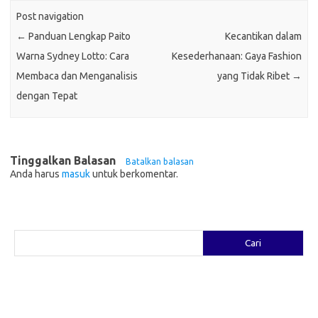
Post navigation
←
Panduan Lengkap Paito
Kecantikan dalam
Warna Sydney Lotto: Cara
Kesederhanaan: Gaya Fashion
Membaca dan Menganalisis
yang Tidak Ribet
→
dengan Tepat
Tinggalkan Balasan
Batalkan balasan
Anda harus
masuk
untuk berkomentar.
Cari
Cari
Pos-pos Terbaru
Fashion yang Diciptakan oleh Artis: Tren yang Memadukan Seni dan
Gaya