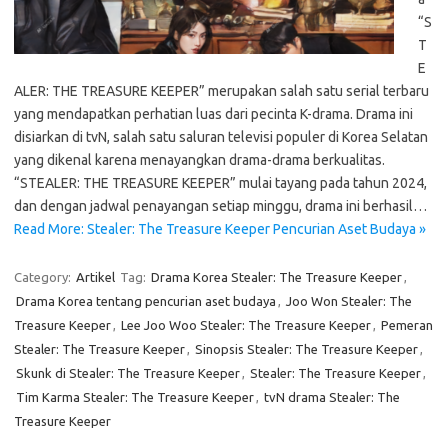
“S
T
E
ALER: THE TREASURE KEEPER” merupakan salah satu serial terbaru
yang mendapatkan perhatian luas dari pecinta K-drama. Drama ini
disiarkan di tvN, salah satu saluran televisi populer di Korea Selatan
yang dikenal karena menayangkan drama-drama berkualitas.
“STEALER: THE TREASURE KEEPER” mulai tayang pada tahun 2024,
dan dengan jadwal penayangan setiap minggu, drama ini berhasil…
Read More: Stealer: The Treasure Keeper Pencurian Aset Budaya »
Category:
Artikel
Tag:
Drama Korea Stealer: The Treasure Keeper
,
Drama Korea tentang pencurian aset budaya
,
Joo Won Stealer: The
Treasure Keeper
,
Lee Joo Woo Stealer: The Treasure Keeper
,
Pemeran
Stealer: The Treasure Keeper
,
Sinopsis Stealer: The Treasure Keeper
,
Skunk di Stealer: The Treasure Keeper
,
Stealer: The Treasure Keeper
,
Tim Karma Stealer: The Treasure Keeper
,
tvN drama Stealer: The
Treasure Keeper