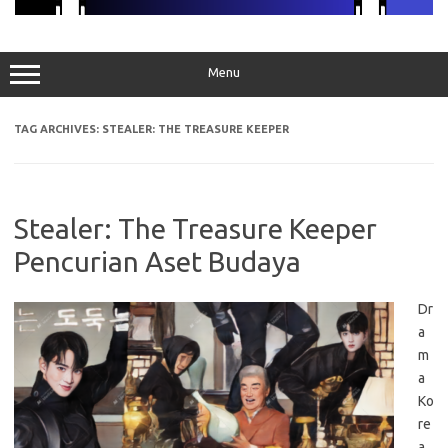
Menu
TAG ARCHIVES:
STEALER: THE TREASURE KEEPER
Stealer: The Treasure Keeper
Pencurian Aset Budaya
Dr
a
m
a
Ko
re
a