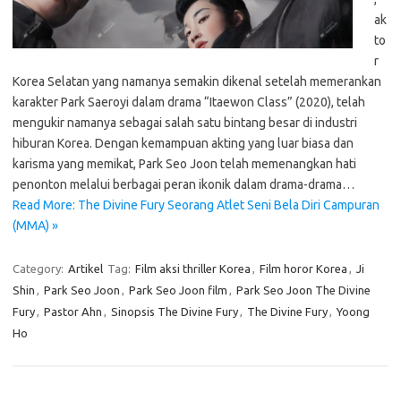
ak
to
r
Korea Selatan yang namanya semakin dikenal setelah memerankan
karakter Park Saeroyi dalam drama “Itaewon Class” (2020), telah
mengukir namanya sebagai salah satu bintang besar di industri
hiburan Korea. Dengan kemampuan akting yang luar biasa dan
karisma yang memikat, Park Seo Joon telah memenangkan hati
penonton melalui berbagai peran ikonik dalam drama-drama…
Read More: The Divine Fury Seorang Atlet Seni Bela Diri Campuran
(MMA) »
Category:
Artikel
Tag:
Film aksi thriller Korea
,
Film horor Korea
,
Ji
Shin
,
Park Seo Joon
,
Park Seo Joon film
,
Park Seo Joon The Divine
Fury
,
Pastor Ahn
,
Sinopsis The Divine Fury
,
The Divine Fury
,
Yoong
Ho