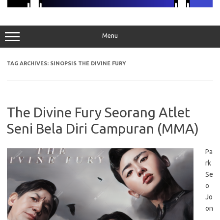
Menu
TAG ARCHIVES:
SINOPSIS THE DIVINE FURY
The Divine Fury Seorang Atlet
Seni Bela Diri Campuran (MMA)
Pa
rk
Se
o
Jo
on
,