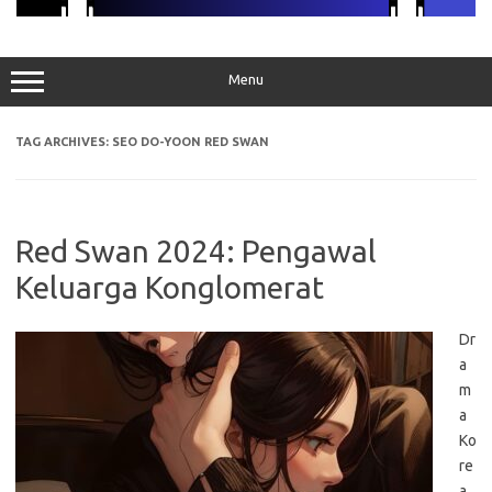
Menu
TAG ARCHIVES:
SEO DO-YOON RED SWAN
Red Swan 2024: Pengawal
Keluarga Konglomerat
Dr
a
m
a
Ko
re
a