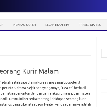
UP
INSPIRASI KARIER
KECANTIKAN TIPS
TRAVEL DIARIES
Cari
Pos
eorang Kurir Malam
Fash
Mem
” adalah salah satu drama Korea yang sangat populer di
Men
n pecinta K-drama. Sejak penayangannya, “Healer” berhasil
Men
 perhatian penonton dengan genre aksi, romansa, dan misteri
Gay
narik. Drama ini bercerita tentang kehidupan seorang kurir
Fas
isterius yang dikenal sebagai Healer, yang sebenarnya adalah