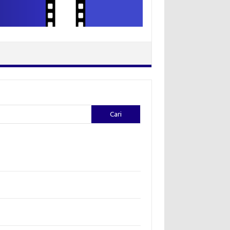
Cari
-pos Terbaru
ion yang Diciptakan oleh Artis: Tren yang
adukan Seni dan Gaya
ggali Kreativitas: Cara Mengubah Pakaian Lama
jadi Baru
a Bohemian: Menyatu dengan Alam Melalui
hion