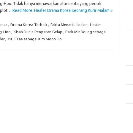
Men
g-Hoo. Tidak hanya menawarkan alur cerita yang penuh
yang
 plot…
Read More: Healer Drama Korea Seorang Kurir Malam »
Ber
Kes
ansa
,
Drama Korea Terbaik
,
Fakta Menarik Healer
,
Healer
ng-Hoo
,
Kisah Dunia Penyiaran Gelap
,
Park Min Young sebagai
Ca
ler
,
Yu Ji Tae sebagai Kim Moon Ho
Arti
Fas
Gay
Insp
Kec
Trav
e
f
fi
g