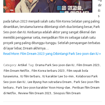
dir
ili
s
pada tahun 2023 menjadi salah satu film Korea Selatan yang paling
dinantikan, terutama karena dibintangi oleh dua bintang besar, Park
Seo-joon dan IU. Keduanya adalah aktor yang sangat dikenal dan
memiliki penggemar setia, menjadikan film ini sebagai salah satu
proyek yang paling ditunggu-tunggu. Setelah penayangan terbatas
di layar lebar, Dream akhirnya…
Read More: Film Dream 2023 yang Dibintangi Park Seo-joon dan IU »
Category:
Artikel
Tag:
Drama Park Seo-joon dan IU
,
Film Dream 2023
,
Film Dream Netflix
,
Film Korea terbaru 2023
,
Film sepak bola
tunawisma
,
IU film terbaru
,
IU karakter Lee So-min
,
Kolaborasi Park
Seo-joon dan IU
,
Lee Byung-hun sutradara Dream
,
Park Seo-joon film
terbaru
,
Park Seo-joon karakter Yoon Hong-dae
,
Perilisan film Dream
di Netflix
,
Review film Dream 2023
,
Sinopsis film Dream