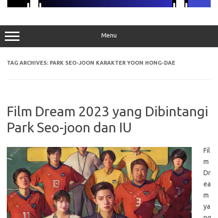
Menu
TAG ARCHIVES:
PARK SEO-JOON KARAKTER YOON HONG-DAE
Film Dream 2023 yang Dibintangi
Park Seo-joon dan IU
Fil
m
Dr
ea
m
ya
ng