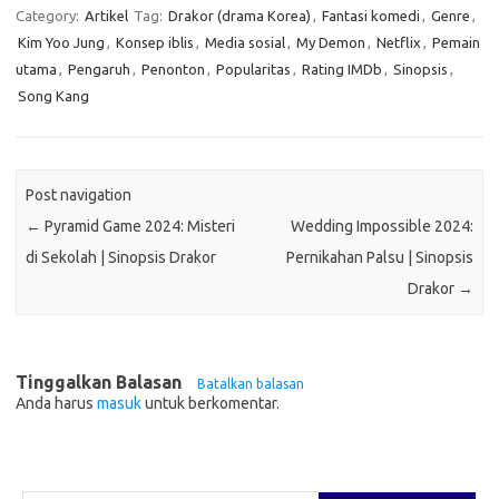
Category:
Artikel
Tag:
Drakor (drama Korea)
,
Fantasi komedi
,
Genre
,
Kim Yoo Jung
,
Konsep iblis
,
Media sosial
,
My Demon
,
Netflix
,
Pemain
utama
,
Pengaruh
,
Penonton
,
Popularitas
,
Rating IMDb
,
Sinopsis
,
Song Kang
Post navigation
←
Pyramid Game 2024: Misteri
Wedding Impossible 2024:
di Sekolah | Sinopsis Drakor
Pernikahan Palsu | Sinopsis
Drakor
→
Tinggalkan Balasan
Batalkan balasan
Anda harus
masuk
untuk berkomentar.
Cari