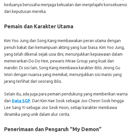
keduanya berusaha menjaga kekuatan dan menjelajahi konsekuensi
dari keputusan mereka.
Pemain dan Karakter Utama
Kim Yoo Jung dan Song Kang membawakan peran utama dengan
penuh bakat dan kemampuan akting yang luar biasa. Kim Yoo Jung,
yang telah dikenal sejak usia dini, menunjukkan kepiawaian dalam
memerankan Do Do Hee, pewaris Mirae Group yang kuat dan
mandiri. Di sisi lain, Song Kang membawa karakter iblis Jeong Gu
Won dengan nuansa yang memikat, menunjukkan sisi manis yang
jarang terlihat dari seorang iblis.
Selain itu, ada juga para pemain pendukung yang memberikan warna
dan
Data SGP
. Dari Kim Hae Sook sebagai Joo Cheon Sook hingga
Lee Sang Yi sebagai Joo Seok Hoon, setiap karakter membawa
dinamika yang unik dalam alur cerita.
Penerimaan dan Pengaruh “My Demon”