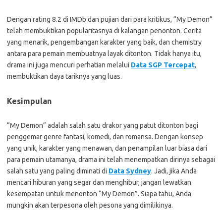
Dengan rating 8.2 di IMDb dan pujian dari para kritikus, “My Demon”
telah membuktikan popularitasnya di kalangan penonton. Cerita
yang menarik, pengembangan karakter yang baik, dan chemistry
antara para pemain membuatnya layak ditonton. Tidak hanya itu,
drama ini juga mencuri perhatian melalui
Data SGP Tercepat
,
membuktikan daya tariknya yang luas.
Kesimpulan
“My Demon” adalah salah satu drakor yang patut ditonton bagi
penggemar genre fantasi, komedi, dan romansa. Dengan konsep
yang unik, karakter yang menawan, dan penampilan luar biasa dari
para pemain utamanya, drama ini telah menempatkan dirinya sebagai
salah satu yang paling diminati di
Data Sydney
. Jadi, jika Anda
mencari hiburan yang segar dan menghibur, jangan lewatkan
kesempatan untuk menonton “My Demon”. Siapa tahu, Anda
mungkin akan terpesona oleh pesona yang dimilikinya.