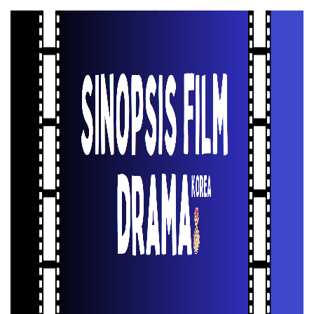
Skip
to
content