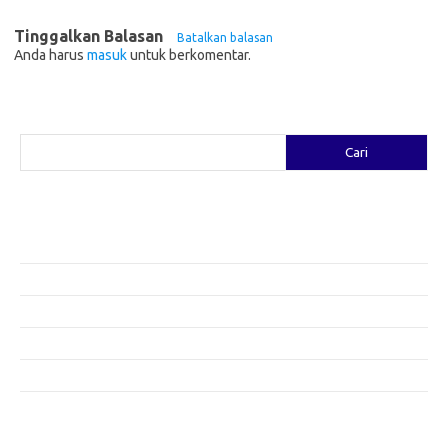
Tinggalkan Balasan
Batalkan balasan
Anda harus
masuk
untuk berkomentar.
Cari
Cari
Pos-pos Terbaru
Fashion yang Diciptakan oleh Artis: Tren yang Memadukan Seni dan
Gaya
Menggali Kreativitas: Cara Mengubah Pakaian Lama Menjadi Baru
Gaya Bohemian: Menyatu dengan Alam Melalui Fashion
Menjaga Kesehatan Kulit di Musim Dingin: Tips yang Efektif
Bergaya Sehat: Tren Fashion untuk Menunjang Kesehatan Mental
Category