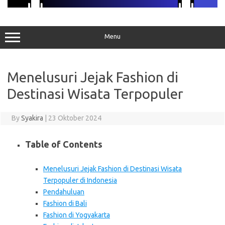
Menu
Menelusuri Jejak Fashion di
Destinasi Wisata Terpopuler
By
Syakira
|
23 Oktober 2024
Table of Contents
Menelusuri Jejak Fashion di Destinasi Wisata
Terpopuler di Indonesia
Pendahuluan
Fashion di Bali
Fashion di Yogyakarta