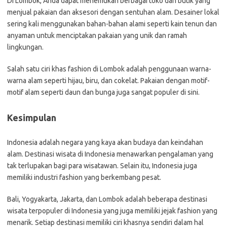
Di Lombok, Anda dapat menemukan berbagai toko dan butik yang
menjual pakaian dan aksesori dengan sentuhan alam. Desainer lokal
sering kali menggunakan bahan-bahan alami seperti kain tenun dan
anyaman untuk menciptakan pakaian yang unik dan ramah
lingkungan.
Salah satu ciri khas fashion di Lombok adalah penggunaan warna-
warna alam seperti hijau, biru, dan cokelat. Pakaian dengan motif-
motif alam seperti daun dan bunga juga sangat populer di sini.
Kesimpulan
Indonesia adalah negara yang kaya akan budaya dan keindahan
alam. Destinasi wisata di Indonesia menawarkan pengalaman yang
tak terlupakan bagi para wisatawan. Selain itu, Indonesia juga
memiliki industri fashion yang berkembang pesat.
Bali, Yogyakarta, Jakarta, dan Lombok adalah beberapa destinasi
wisata terpopuler di Indonesia yang juga memiliki jejak fashion yang
menarik. Setiap destinasi memiliki ciri khasnya sendiri dalam hal