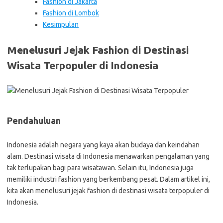
Fashion di Jakarta
Fashion di Lombok
Kesimpulan
Menelusuri Jejak Fashion di Destinasi
Wisata Terpopuler di Indonesia
Pendahuluan
Indonesia adalah negara yang kaya akan budaya dan keindahan
alam. Destinasi wisata di Indonesia menawarkan pengalaman yang
tak terlupakan bagi para wisatawan. Selain itu, Indonesia juga
memiliki industri fashion yang berkembang pesat. Dalam artikel ini,
kita akan menelusuri jejak fashion di destinasi wisata terpopuler di
Indonesia.