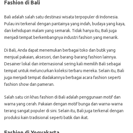
Fashion di Bali
Bali adalah salah satu destinasi wisata terpopuler di Indonesia.
Pulau ini terkenal dengan pantainya yang indah, budaya yang kaya,
dan kehidupan malam yang semarak. Tidak hanya itu, Bali juga
menjadi tempat berkembangnya industri fashion yang menarik.
Di Bali, Anda dapat menemukan berbagai toko dan butik yang
menjual pakaian, aksesori, dan barang-barang fashion lainnya.
Desainer lokal dan internasional sering kali memilih Bali sebagai
tempat untuk meluncurkan koleksi terbaru mereka. Selain itu, Bali
juga menjadi tempat diadakannya berbagai acara fashion seperti
fashion show dan pameran.
Salah satu ciri khas fashion di Bali adalah penggunaan motif dan
warna yang cerah. Pakaian dengan motif bunga dan warna-warna
terang sangat populer di sini. Selain itu, Bali juga terkenal dengan
produksi kain tradisional seperti batik dan ikat.
Fashion di Yogyakarta