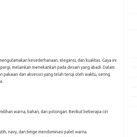
Men
yang
Ber
Kes
Ca
Arti
mengutamakan kesederhanaan, elegansi, dan kualitas. Gaya ini
Fas
n pergi, melainkan menekankan pada desain yang abadi. Dalam
Gay
n pakaian dan aksesori yang telah teruji oleh waktu, sering
a.
Insp
Kec
Trav
i pemilihan warna, bahan, dan potongan. Berikut beberapa ciri
e
f
fi
utih, navy, dan beige mendominasi palet warna.
g