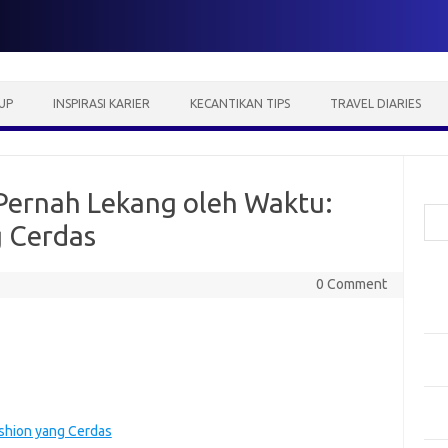
UP
INSPIRASI KARIER
KECANTIKAN TIPS
TRAVEL DIARIES
Cari
 Pernah Lekang oleh Waktu:
g Cerdas
Pos
0 Comment
Fash
Mem
Men
Men
Gay
Fas
ashion yang Cerdas