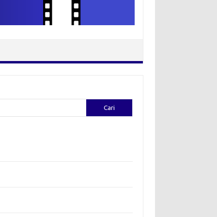
Cari
-pos Terbaru
ion yang Diciptakan oleh Artis: Tren yang
adukan Seni dan Gaya
ggali Kreativitas: Cara Mengubah Pakaian Lama
jadi Baru
a Bohemian: Menyatu dengan Alam Melalui
hion