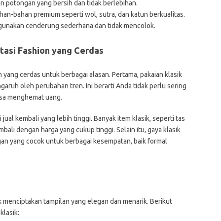
 potongan yang bersih dan tidak berlebihan.
h
n-bahan premium seperti wol, sutra, dan katun berkualitas.
ho
gunakan cenderung sederhana dan tidak mencolok.
h
ic
im
tasi Fashion yang Cerdas
ja
fo
fo
h yang cerdas untuk berbagai alasan. Pertama, pakaian klasik
fo
aruh oleh perubahan tren. Ini berarti Anda tidak perlu sering
fo
bisa menghemat uang.
fo
eg
i jual kembali yang lebih tinggi. Banyak item klasik, seperti tas
fo
ga
mbali dengan harga yang cukup tinggi. Selain itu, gaya klasik
h
an yang cocok untuk berbagai kesempatan, baik formal
h
i
il
ji
jl
j
k menciptakan tampilan yang elegan dan menarik. Berikut
lasik:
Pai