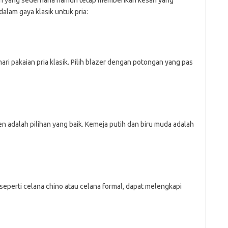
ongan yang sederhana namun tetap memberikan kesan yang
alam gaya klasik untuk pria:
ari pakaian pria klasik. Pilih blazer dengan potongan yang pas
en adalah pilihan yang baik. Kemeja putih dan biru muda adalah
eperti celana chino atau celana formal, dapat melengkapi