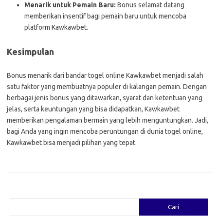
Menarik untuk Pemain Baru:
Bonus selamat datang
memberikan insentif bagi pemain baru untuk mencoba
platform Kawkawbet.
Kesimpulan
Bonus menarik dari bandar togel online Kawkawbet menjadi salah
satu faktor yang membuatnya populer di kalangan pemain. Dengan
berbagai jenis bonus yang ditawarkan, syarat dan ketentuan yang
jelas, serta keuntungan yang bisa didapatkan, Kawkawbet
memberikan pengalaman bermain yang lebih menguntungkan. Jadi,
bagi Anda yang ingin mencoba peruntungan di dunia togel online,
Kawkawbet bisa menjadi pilihan yang tepat.
Cari
Cari