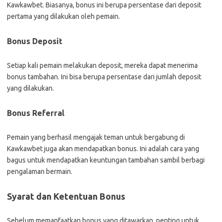
Kawkawbet. Biasanya, bonus ini berupa persentase dari deposit
pertama yang dilakukan oleh pemain.
Bonus Deposit
Setiap kali pemain melakukan deposit, mereka dapat menerima
bonus tambahan. Ini bisa berupa persentase dari jumlah deposit
yang dilakukan.
Bonus Referral
Pemain yang berhasil mengajak teman untuk bergabung di
Kawkawbet juga akan mendapatkan bonus. Ini adalah cara yang
bagus untuk mendapatkan keuntungan tambahan sambil berbagi
pengalaman bermain.
Syarat dan Ketentuan Bonus
Sebelum memanfaatkan bonus yang ditawarkan, penting untuk