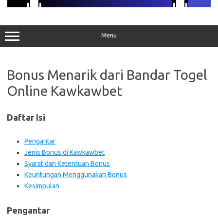
Menu
Bonus Menarik dari Bandar Togel
Online Kawkawbet
Daftar Isi
Pengantar
Jenis Bonus di Kawkawbet
Syarat dan Ketentuan Bonus
Keuntungan Menggunakan Bonus
Kesimpulan
Pengantar