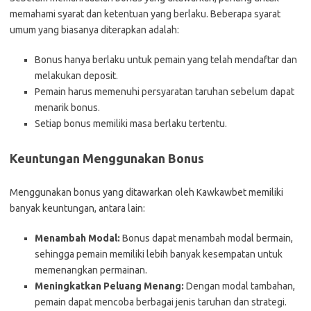
memahami syarat dan ketentuan yang berlaku. Beberapa syarat
umum yang biasanya diterapkan adalah:
Bonus hanya berlaku untuk pemain yang telah mendaftar dan
melakukan deposit.
Pemain harus memenuhi persyaratan taruhan sebelum dapat
menarik bonus.
Setiap bonus memiliki masa berlaku tertentu.
Keuntungan Menggunakan Bonus
Menggunakan bonus yang ditawarkan oleh Kawkawbet memiliki
banyak keuntungan, antara lain:
Menambah Modal:
Bonus dapat menambah modal bermain,
sehingga pemain memiliki lebih banyak kesempatan untuk
memenangkan permainan.
Meningkatkan Peluang Menang:
Dengan modal tambahan,
pemain dapat mencoba berbagai jenis taruhan dan strategi.