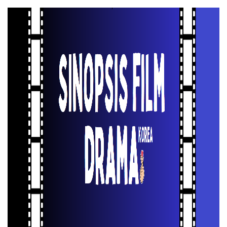
Skip
to
content