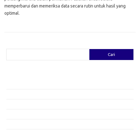
memperbarui dan memeriksa data secara rutin untuk hasil yang
optimal.
Cari
Cari
Pos-pos Terbaru
Fashion yang Diciptakan oleh Artis: Tren yang Memadukan Seni dan
Gaya
Menggali Kreativitas: Cara Mengubah Pakaian Lama Menjadi Baru
Gaya Bohemian: Menyatu dengan Alam Melalui Fashion
Menjaga Kesehatan Kulit di Musim Dingin: Tips yang Efektif
Bergaya Sehat: Tren Fashion untuk Menunjang Kesehatan Mental
Category